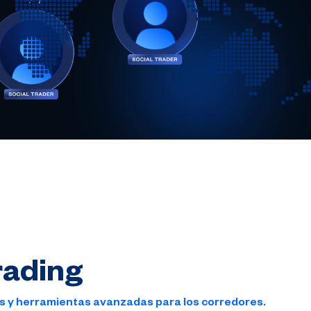
rading
es y herramientas avanzadas para los corredores.