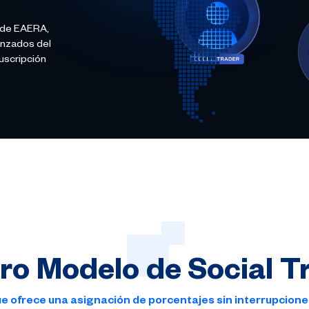
l de EAERA,
anzados del
uscripción
ro
Modelo
de
Social
T
e ofrece una asignación de porcentajes sin interrupcion