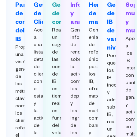
Panel
Gestión
Gestión
Informes
Herramientas
Gestión
Sop
de
de
de
y
de
de
mul
control
Clientes
comisiones
análisis
marketing
IB
y
del
Acceda
Realice
Genere
Genere
de
mul
a
un
informes
enlaces
IB
varios
Apo
una
seguimiento
de
de
a
Proporcione
niveles
lista
de
rendimiento
referencia
los
una
Permita
detallada
las
sobre
únicos
IB
visión
que
de
comisiones
la
para
inter
general
los
clientes
de
actividad
los
con
de
IB
con
IB
comercial,
IB,
panta
las
incorporen
el
en
los
ofrezca
de
métricas
y
estado
tiempo
depósitos
materiales
gana
clave,
administren
y
real
y
de
y
como
sub-
la
en
los
marketing
activ
los
IB,
actividad
función
ingresos
como
come
clientes
realicen
de
del
de
banners
en
referidos,
un
la
volumen
los
y
múlti
el