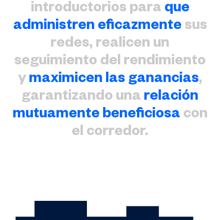
introductorios para
que
administren eficazmente
sus
redes, realicen un
seguimiento del rendimiento
y
maximicen las ganancias
,
garantizando una
relación
mutuamente beneficiosa
con
el corredor.