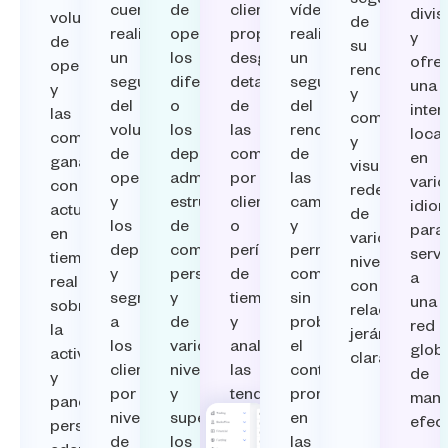
seguimiento
cuenta,
de
clientes,
vídeos,
divis
volumen
de
realice
operaciones,
proporcione
realice
y
de
su
un
los
desgloses
un
ofre
operaciones
rendimiento
seguimiento
diferenciales
detallados
seguimiento
una
y
y
del
o
de
del
inter
las
comisiones,
volumen
los
las
rendimiento
local
comisiones
y
de
depósitos,
comisiones
de
en
ganadas,
visualicen
operaciones
admita
por
las
vario
con
redes
y
estructuras
cliente
campañas
idio
actualizaciones
de
los
de
o
y
para
en
varios
depósitos,
comisiones
período
permita
servi
tiempo
niveles
y
personalizadas
de
compartir
a
real
con
segmente
y
tiempo
sin
una
sobre
relaciones
a
de
y
problemas
red
la
jerárquicas
los
varios
analice
el
glob
actividad
claras.
clientes
niveles,
las
contenido
de
y
por
y
tendencias
promocional
mane
paneles
niveles
supervise
de
en
efect
personalizables
de
los
crecimiento,
las