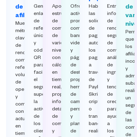
de
Genere
Apoye
Ofrezca
Habilite
Entregue
de
enlaces
estructuras
activos
las
informes
afiliados
var
de
de
promocionales
solicitudes
de
Muestre
niv
referencia
comisiones
como
de
rendimiento,
métricas
Perm
únicos
de
banners,
pago,
seguimiento
clave
que
y
varios
videos
automatice
de
de
los
códigos
niveles
y
los
conversiones
rendimiento
afili
QR
con
páginas
pagos
análisis
como
inco
para
cálculos
de
a
de
referencias,
y
facilitar
en
destino,
través
ingresos
volumen
admi
el
tiempo
proporcione
de
y
de
subaf
seguimiento,
real,
herramientas
PayPal,
tendencias
operaciones
reali
supervise
proporcione
de
Skrill,
de
y
un
la
informes
campaña
criptomonedas
crecimiento
comisiones,
segu
actividad
detallados
personalizadas
o
para
con
de
de
de
y
transferencias
ayudar
actualizaciones
las
los
comisiones
plantillas
bancarias,
a
en
comi
clientes
y
de
realice
los
tiempo
de