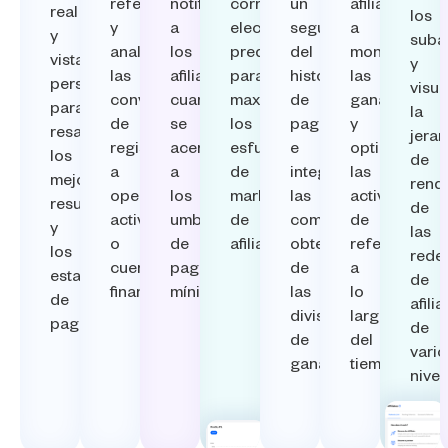
referidos
notifique
correo
un
afiliados
real
los
y
a
electrónico
seguimiento
a
y
subaf
analice
los
prediseñadas
del
monitorear
vistas
y
las
afiliados
para
historial
las
personalizables
visua
conversiones
cuando
maximizar
de
ganancias
para
la
de
se
los
pagos
y
resaltar
jerar
registros
acerquen
esfuerzos
e
optimizar
los
de
a
a
de
integre
las
mejores
rend
operadores
los
marketing
las
actividades
resultados
de
activos
umbrales
de
comisiones
de
y
las
o
de
afiliación.
obtenidas
referencia
los
rede
cuentas
pago
de
a
estados
de
financiadas.
mínimos.
las
lo
de
afili
divisiones
largo
pago.
de
de
del
vario
ganancias.
tiempo.
nivel