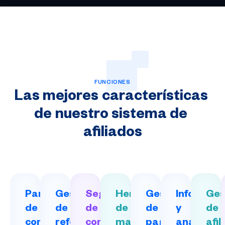
FUNCIONES
Las
mejores
características
de
nuestro
sistema
de
afiliados
Panel
Gestión
Seguimiento
Herramientas
Gestión
Informes
Ges
de
de
de
de
de
y
de
control
referencias
comisiones
marketing
pagos
análisis
afil