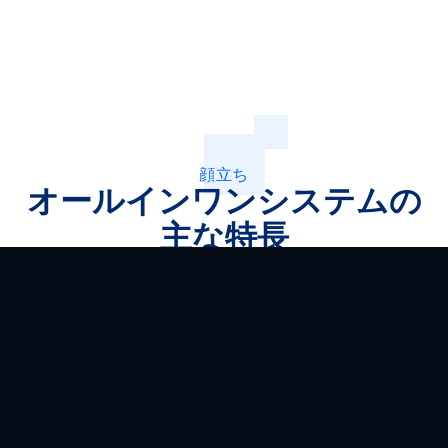
顔立ち
オールインワンシステムの
主な特長
クライアン
管理システ
CRMシス
バック
トダッシュ
ム
テム
ィスシ
ボード
ム