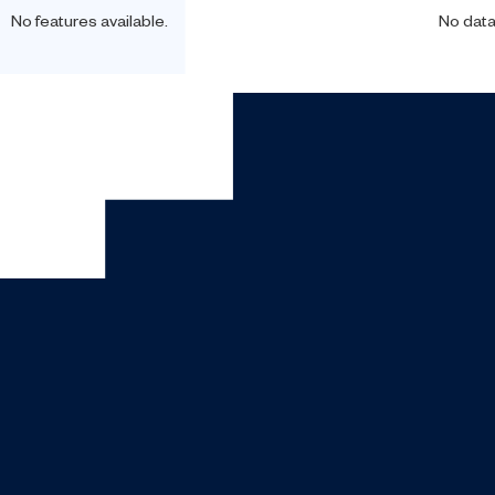
No features available.
No dat