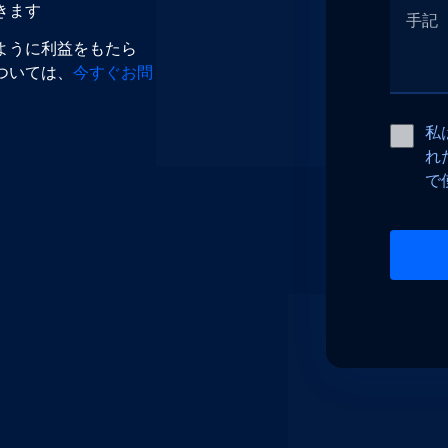
きます
ように利益をもたら
ついては、
今すぐお問
私
れ
で