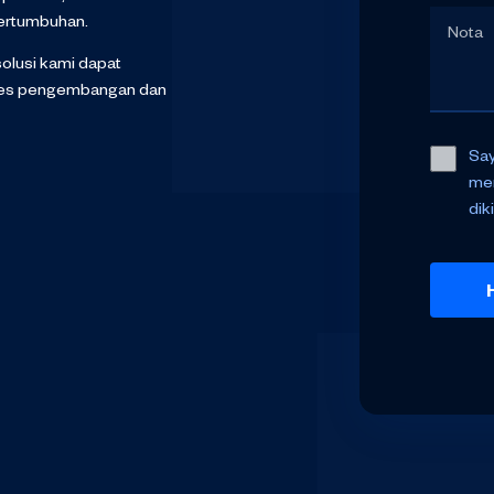
pertumbuhan.
olusi kami dapat
oses pengembangan dan
Say
mem
dik