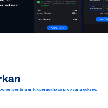
at, dan
tau perluasan
rkan
ponen penting untuk perusahaan prop yang sukses: