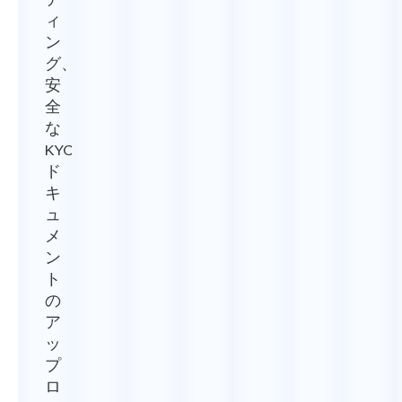
デ
ィ
ン
グ、
安
全
な
KYC
ド
キ
ュ
メ
ン
ト
の
ア
ッ
プ
ロ