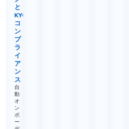
グ
と
KYC/AML
コ
ン
プ
ラ
イ
ア
ン
ス
自
動
オ
ン
ボ
ー