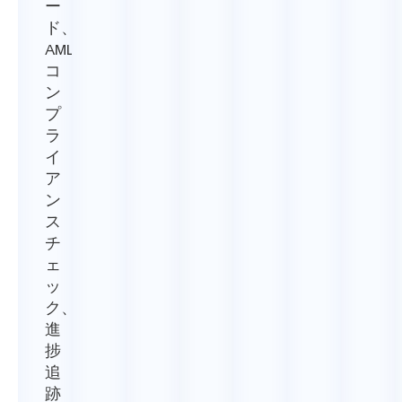
ー
ド、
AML
コ
ン
プ
ラ
イ
ア
ン
ス
チ
ェ
ッ
ク、
進
捗
追
跡