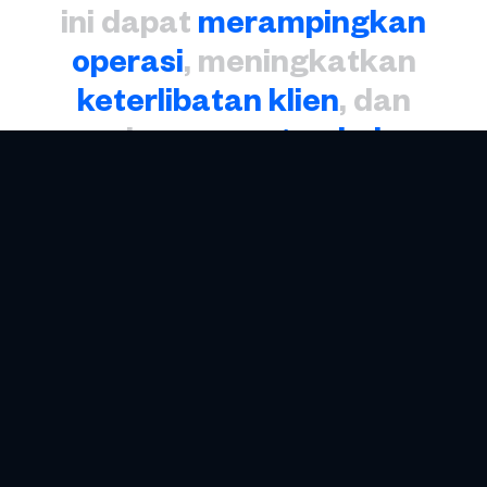
ini dapat
merampingkan
operasi
, meningkatkan
keterlibatan klien
, dan
mendorong
pertumbuhan
,
memastikan
daya saing
dan
kepatuhan
dalam industri
keuangan yang serba cepat.