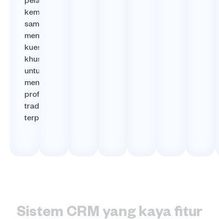
pelacakan
kemajuan,
sambil
menggunakan
kuesioner
khusus
untuk
mengumpulkan
profil
trader
terperinci.
Sistem CRM yang kaya fitur