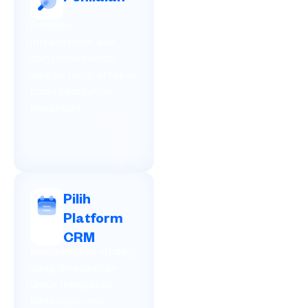
Evaluasi
infrastruktur, alat,
dan proses Anda
saat ini dengan fokus
pada kepatuhan
keuangan.
1
Pilih
Platform
CRM
Kembangkan strategi
yang disesuaikan
untuk mengatasi
tantangan unik