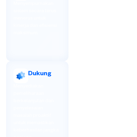
Menyempurnakan
sistem secara terus
menerus untuk
kinerja dan efisiensi
maksimum.
4
Dukung
Menyediakan
pemeliharaan
berkelanjutan dan
penyelesaian
masalah proaktif
untuk memastikan
keberhasilan jangka