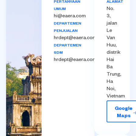
PERTANYAAN
ALAMAT
No.
UMUM
hi@eaera.com
3,
jalan
DEPARTEMEN
Le
PENJUALAN
hrdept@eaera.com
Van
Huu,
DEPARTEMEN
distrik
SDM
hrdept@eaera.com
Hai
Ba
Trung,
Ha
Noi,
Vietnam
Google
Maps