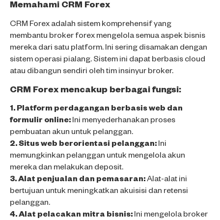
Memahami CRM Forex
CRM Forex adalah sistem komprehensif yang
membantu broker forex mengelola semua aspek bisnis
mereka dari satu platform. Ini sering disamakan dengan
sistem operasi pialang. Sistem ini dapat berbasis cloud
atau dibangun sendiri oleh tim insinyur broker.
CRM Forex mencakup berbagai fungsi:
1. Platform perdagangan berbasis web dan
formulir online:
Ini menyederhanakan proses
pembuatan akun untuk pelanggan.
2. Situs web berorientasi pelanggan:
Ini
memungkinkan pelanggan untuk mengelola akun
mereka dan melakukan deposit.
3. Alat penjualan dan pemasaran:
Alat-alat ini
bertujuan untuk meningkatkan akuisisi dan retensi
pelanggan.
4. Alat pelacakan mitra bisnis:
Ini mengelola broker