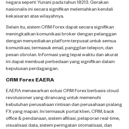
negara seperti Yunani pada tahun 18213. Gerakan
nasionalis ini secara signifikan melemahkan kendali
kekaisaran atas wilayahnya.
Selain itu, sistem CRM Forex dapat secara signifikan
meningkatkan komunikasi broker dengan pelanggan
dengan menyediakan platform terpusat untuk semua
komunikasi, termasuk email, panggilan telepon, dan
pesan obrolan. Informasi yang tepat waktu dan akurat
ini dapat membuat perbedaan yang signifikan dalam
keputusan perdagangan.
CRM Forex EAERA
EAERA menawarkan solusi CRM Forex berbasis cloud
revolusioner yang dirancang untuk memenuhi
kebutuhan perusahaan rintisan dan perusahaan pialang
FX yang mapan. Ini termasuk portal klien, CRM, back
office & pendanaan, sistem afiliasi, pelaporan real-time,
visualisasi data, sistem peringatan otomatisasi, dan